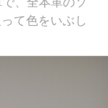
単で、全本革のソ
吸って色をいぶし