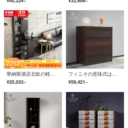
¥40,224~
¥32,606~
華納斯酒店北欧の軽奢回転カウンターの収納可能な小型仕切り棚のエンドミルカラーカウンター＋バーチェア（B 1297 J）
フィニその意味式はきわめて簡単で、木の4斗の箱の煙はドングリのステンレスの引き出し式をいぶします。現代の軽奢な1メートルの寝室の物置棚の意味式はきわめて簡単です。
¥25,033~
¥59,421~