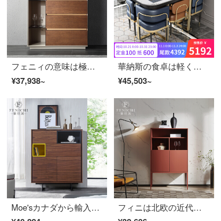
フェニィの意味は極簡岩板四斗棚のオークの木で、壁の引き出し棚の薄さによって、棚の上のレストランのサイドキャビネットの意味はきわめて簡単です。
華納斯の食卓は軽くて贅沢で、食卓の小戸型の岩板の食事のテーブルと椅子を組み合わせて家庭用の簡単な多機能の食卓B 1142 Tテーブル+B 1232 J-B〓〓〓角の青い椅子*4雪山の白い椅子を回転します
¥37,938~
¥45,503~
Moe'sカナダから輸入した北欧デザイナーのサイドキャビネット現代の木の食器棚胡桃の木の極簡素な食事サイドキャビネット
フィニは北欧の近代的な赤い斗キャビネットのドアを開けて式の食器棚の食事をします。サイドキャビネットは壁の高いキャビネットのイタリア式によります。