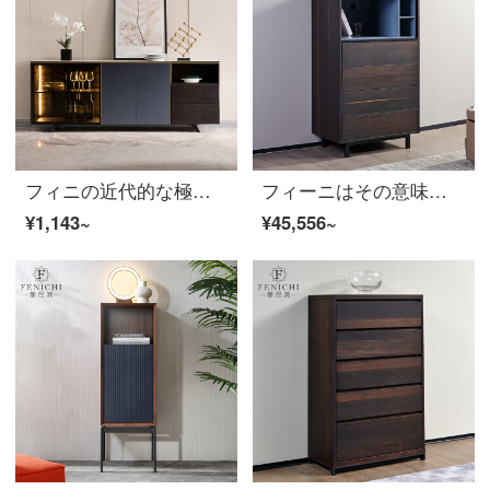
フィニの近代的な極簡単なガラスの食器棚とワインの棚を持って、壁のレストランの食器棚の意味式の軽い贅沢な岩板のお茶の水の戸棚Trapaniのイタリア式の極めて簡単な予約金に頼っています。
フィーニはその意味式の極簡単な斗箱の寝室は壁の収納棚によって簡単に現代の黒色の五斗引き出しの箱の家具の斗箱の意式を予約します。
¥1,143~
¥45,556~