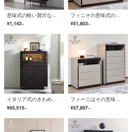
意味式の軽い贅沢な風格の酒屋はきわめて簡単で高級です。現代では壁の高い棚のアイデアによって、ガラスの扉の展示棚を持って注文します。
フィニその意味式の極簡単な三斗の箱は軽奢な後に近代的な寝室のテレビの箱の北欧の風格のカーキの色の収納の戸棚は壁の斗の箱のイタリア式によって極簡単です。
¥1,143~
¥51,803~
イタリア式のきわめて簡単なガラスは壁の酒屋に頼って現代簡単に客間のレストランの木の辺の戸棚の高い金を予約します。
フィーニはその意味式がきわめて簡単な五斗の箱の近代的な簡約な寝室が物入れの4斗の箱の5斗の戸棚を収納して組み合わせて引き出しの戸棚の5斗の箱のイタリア式を組み合わせますきわめて簡単です。
¥65,515~
¥57,897~