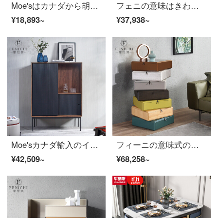
Moe'sはカナダから胡桃の木の実木テレビを輸入しています。北欧の近代的な装飾棚の意味式の極簡単コーナーコーナーコーナーの棚です。
フェニの意味はきわめて簡単で、本当の木の箱の引き出し式のロッカーは現代では簡単で、贅沢な寝室のリビングルームの収納棚Trapani【五斗棚】意味はきわめて簡単です。
¥18,893~
¥37,938~
Moe'sカナダ輸入のイタリアはきわめて簡単です。現代の胡桃の木の装飾の酒場は壁の高い棚にあります。北欧辺の戸棚はMoe's現代の極簡単です。
フィーニの意味式の極簡単な七斗棚収納棚多重層自由組み合わせ棚カラー引き出し棚軽い贅沢品収納ベッドヘッドキャビネット【組み合わせ】セット
¥42,509~
¥68,258~