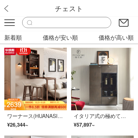
チェスト
ソフィニー
新着順
価格が安い順
価格が高い順
ワーナース(HUANASI)居酒屋北欧家庭用カウンター簡単現代壁掛け折りたたみバーバーバー(B 1203 U)+バーチェア*2(F 628)コーヒー色
イタリア式の極めて簡単なガラスの酒売り場の床につく式の家庭は壁のレストランによって物棚の双門の近代的な装飾の戸棚の食事の辺の戸棚の褐色【酒屋】
¥26,344~
¥57,897~