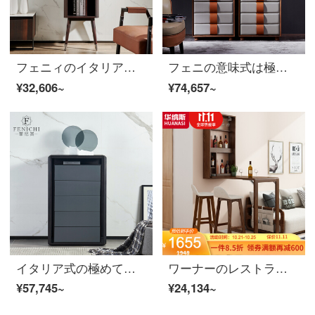
フェニィのイタリア式の極簡単な木の角の戸棚の隅の戸棚の物置棚の客間北欧の近代的な角の戸棚の収納の箱の意味式の極簡【角の戸棚】
フェニの意味式は極簡単で、丸木七斗棚の胡桃の木の鞍の皮は軽奢で、近代的な寝室の斗箪笥の収納棚【イタリア式極簡馬鞍の皮】斗箱の整頓ができています。
¥32,606~
¥74,657~
イタリア式の極めて簡単な5斗の箱の寝室の小さい部屋型の暗いどんぐりの実の木の引き出し式の収納棚の軽い豪華なデザイナーの家具の斗の箱のイタリア式はきわめて簡単です。
ワーナーのレストラン北欧は簡単で壁の小さいカウンターのテーブルと椅子の組み合わせによって胡桃の木の色のカウンター+2*バーの椅子(F 628)を組み合わせます。
¥57,745~
¥24,134~