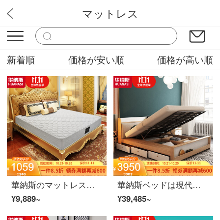
マットレス
ソフィニー
新着順
価格が安い順
価格が高い順
華納斯のマットレスの椰子のスプリングマットレスの厚いペアの天然ココナッツのマットの編み物の布の1800*2000.
華納斯ベッドは現代の板式ベッドの高箱の保管物を簡単に予約して、ベッドの部屋の狭い部屋型寝室の北欧の2人の結婚シーツの高箱のベッド+マットレス*1(B 1107 M)+MLDマットレス1800 mm*2000 mm
¥9,889~
¥39,485~