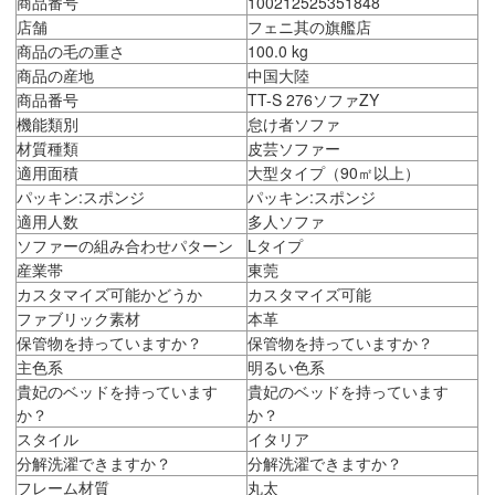
商品番号
100212525351848
店舗
フェニ其の旗艦店
商品の毛の重さ
100.0 kg
商品の産地
中国大陸
商品番号
TT-S 276ソファZY
機能類別
怠け者ソファ
材質種類
皮芸ソファー
適用面積
大型タイプ（90㎡以上）
パッキン:スポンジ
パッキン:スポンジ
適用人数
多人ソファ
ソファーの組み合わせパターン
Lタイプ
産業帯
東莞
カスタマイズ可能かどうか
カスタマイズ可能
ファブリック素材
本革
保管物を持っていますか？
保管物を持っていますか？
主色系
明るい色系
貴妃のベッドを持っています
貴妃のベッドを持っています
か？
か？
スタイル
イタリア
分解洗濯できますか？
分解洗濯できますか？
フレーム材質
丸太