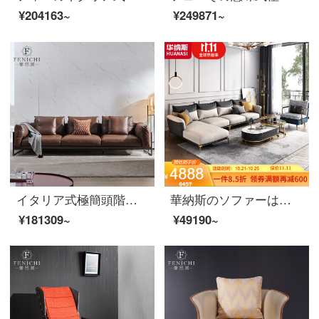
¥204163~
¥249871~
イタリア式極簡頭階牛のソファの4つの大きな家のタイプの軽い豪華なイタリアの家庭用別荘の羽毛ソファの柔らかいイタリア式極简【ソファー】
華納斯のソファーは軽奢な布芸ソファーの客間の科学技術布の角を回転して貴妃の位の真皮のソファーネットの赤い金のins風の小さい部屋型の単に手すりの2人の位+手すりのシングルの位がない+左の貴妃の位の雅青(ナノテクノロジーの皮)
¥181309~
¥49190~