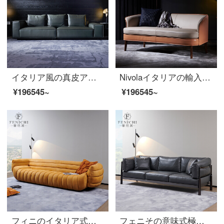
イタリア風の真皮アートソファ3人掛けダウンジャケット、モダンなダークカラーの極近客間デザイナーソファ【全本革】Firenzeシリーズの3人です。
Nivolaイタリアの輸入馬鞍のソファーのヘッド層牛革の小さな部屋型リビングルームのツインルームの小さなソファ
¥196545~
¥196545~
フィニのイタリア式極短ソファー黄色のすりつぶした砂の皮の本革は別荘の高級な客間を包んで、近代的で豪華な3人の位はTrapani-砂の頭の階の牛革を注文して作らせます。
フェニその意味式極小真皮のダウンジャケットの頭の牛の皮のステンレスは軽くて贅沢な近代的な客間の黒色の1+3人の位のTrapani-頭の階の牛の皮【3人の位のソファー】のイタリアはきわめて簡単です。