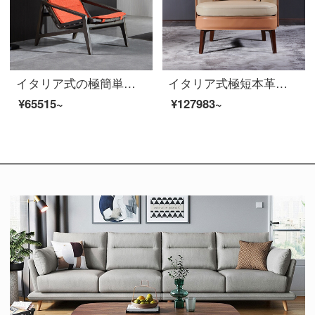
イタリア式の極簡単な寝椅子白蝋の木のソファーと赤い布芸レジャーチェア現代シンプルなデザイナーの家具
イタリア式極短本革ソファ椅子オレンジの鞍皮胡桃木現代軽量高级腕掛椅子【イタリア鞍皮】ソファチェア
¥65515~
¥127983~