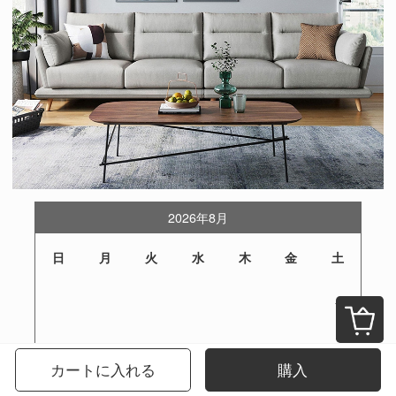
2026年8月
日
月
火
水
木
金
土
1
2
3
4
5
6
7
8
カートに入れる
購入