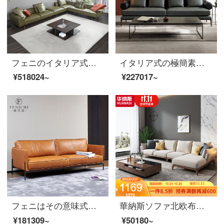
フェニのイタリア式の極簡頭層牛革の大回転角ソファーL型の本革大型戸型別荘は軽奢なハイエンド客間家具の輸入ヘッド層牛革のソファです。
イタリア式の極簡素な頭層の牛皮ソファ黒の3人の羽毛の真皮は現代でシンプルで高級な客間の家具のイタリア式は極簡単です。
¥518024~
¥227017~
フェニはその意味式が極めて簡単で、真皮のソファーとオレンジの皮質の3人の寝室で、北欧の近代的で簡単な小型客間の家具Trapani-頭の階の牛革【ソファー】の意味式はきわめて簡単です。
華納斯ソファ北欧布芸ソファーセットは、実木ソファ現代家具シングル位+ツイン位+左貴妃(ベージュ)を分解して洗うことができます。
¥181309~
¥50180~