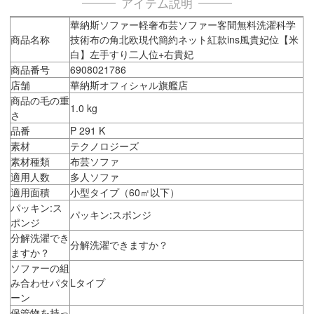
アイテム説明
華納斯ソファー軽奢布芸ソファー客間無料洗濯科学
商品名称
技術布の角北欧現代簡約ネット紅款ins風貴妃位【米
白】左手すり二人位+右貴妃
商品番号
6908021786
店舗
華納斯オフィシャル旗艦店
商品の毛の重
1.0 kg
さ
品番
P 291 K
素材
テクノロジーズ
素材種類
布芸ソファ
適用人数
多人ソファ
適用面積
小型タイプ（60㎡以下）
パッキン:ス
パッキン:スポンジ
ポンジ
分解洗濯でき
分解洗濯できますか？
ますか？
ソファーの組
み合わせパタ
Lタイプ
ーン
保管物を持っ