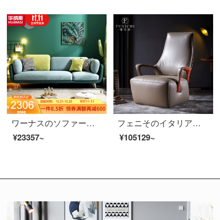
ワーナスのソファーの小型ソファーの後、現代の小型ソファーの綿毛の布芸ソファーセット【緑】の三人です。
フェニそのイタリア式は極簡単で、全本革のソファーと鞍の皮の高い背もたれの肘掛け椅子と客間の創意的なレジャー椅子【鞍の皮の真皮】ソファと椅子のセットです。
¥23357~
¥105129~