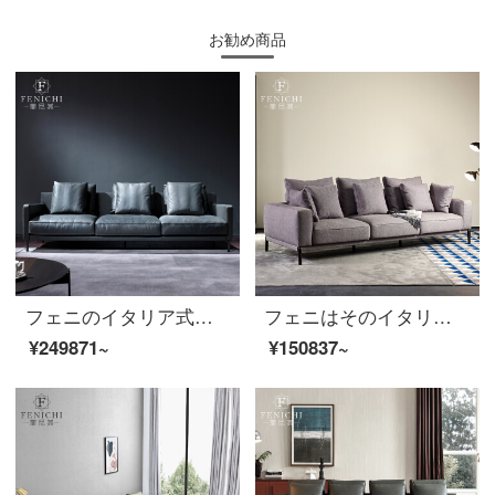
お勧め商品
フェニのイタリア式極簡頭階牛のソファグレーの客間3人羽毛現代イタリア皮ソファ【全本革】Firenzeシリーズ3人
フェニはそのイタリア式の極簡単な布芸のソファーの後で近代的な大きい家型の客間の煙は色の実木の柔らかい包みの3人の位をいぶします。
¥249871~
¥150837~