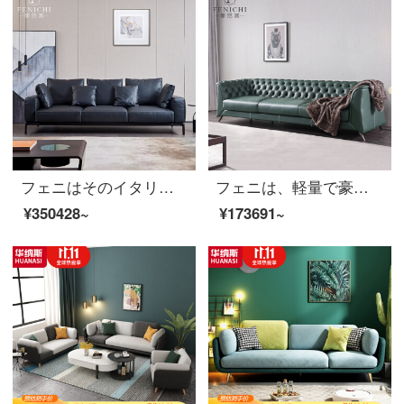
フェニはそのイタリア式が極めて簡単で、全本革のソファーのハイエンドの客間で、3人の頭の階の牛皮がまっすぐに並ぶソファーのデザイナーの家具のソファーの意味式はきわめて簡単です。
フェニは、軽量で豪華なレザーソファの頭層の牛皮の緑の3人の近代的な高級客間家具を注文したイタリアの頭層牛革【ソファ】の意味は、非常にシンプルです。
¥350428~
¥173691~