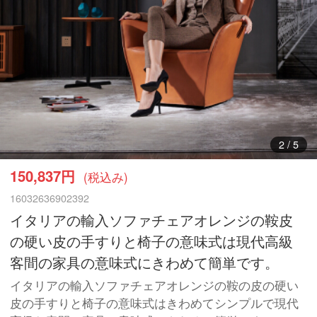
3
/
5
150,837円
(税込み)
16032636902392
イタリアの輸入ソファチェアオレンジの鞍皮
の硬い皮の手すりと椅子の意味式は現代高級
客間の家具の意味式にきわめて簡単です。
イタリアの輸入ソファチェアオレンジの鞍の皮の硬い
皮の手すりと椅子の意味式はきわめてシンプルで現代