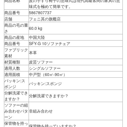
商品名称
皮の手すり椅子の意味式は現代高級客間の家具の意
味式を極めて簡単です。
商品番号
5867807737
店舗
フェニ其の旗艦店
商品の毛の重
60.0 kg
さ
商品の産地
中国大陸
商品番号
SFY-G 10ソファチェア
ファブリック
本革
素材
材質種類
皮芸ソファー
適用人数
シングルソファー
適用面積
中戸型（60㎡-90㎡）
パッキン:ス
パッキン:スポンジ
ポンジ
分解洗濯でき
分解洗濯できますか？
ますか？
ソファーの組
み合わせパタ
非組み合わせ
ーン
保管物を持っ
保管物を持っていますか？