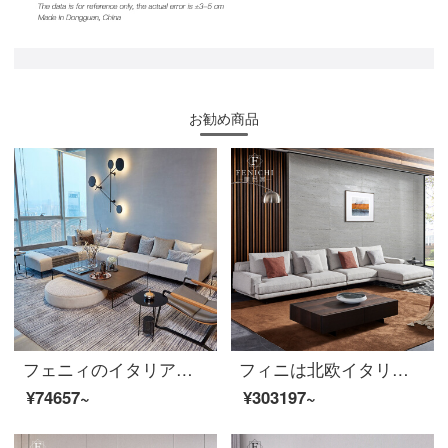
お勧め商品
フェニィのイタリア式は極簡単で贅沢な布芸ソファーの三人です。簡単で現代的な大戸型客間L型北欧式ソファ布芸【角回転ソファ】イタリア式は極簡単です。
フィニは北欧イタリアの布芸ソファーの大きい家型客間L型簡単な現代の角の貴妃の席の組み合わせのセットの家具の極簡単な布芸の軟包のソファーのイタリア式の極簡を招きます。
¥74657~
¥303197~