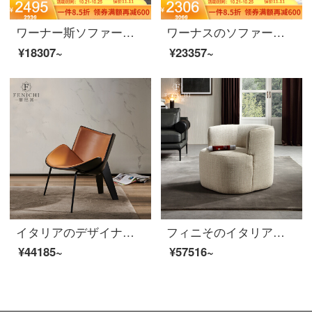
ワーナー斯ソファー北欧布芸ソファーセット小型ソファーリビング家具静謐灰（綿麻）ダブル手すり2人乗り
ワーナスのソファーの小型ソファーの後、現代の小型ソファーの綿毛の布芸ソファーセット【緑】の三人です。
¥18307~
¥23357~
イタリアのデザイナーレジャーチェアはオレンジ色の革製ソフトバッグを輸入します。
フィニそのイタリア式の極简客間布芸ソファー椅子のシングルの設計者の囲い椅子の白い客間のレジャー椅子の意味式はきわめて簡単です。800*840*680 mm
¥44185~
¥57516~