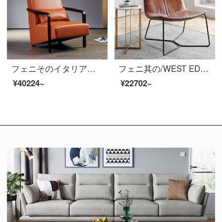
フェニそのイタリア式は極簡単で、全本革ソファー椅子の実木創意オレンジリビングレジャーチェアのデザイナー家具【全本革ソファチェア】ルッカ橙/Lucaのフルセットです。
フェニ其の/WEST EDMデザイナーレジャーチェアオイル蝋皮北欧創意オレンジリビング怠け者ソファチェア【輸入オイル蝋皮】PANTONE 2429 Cフルセット
¥40224~
¥22702~