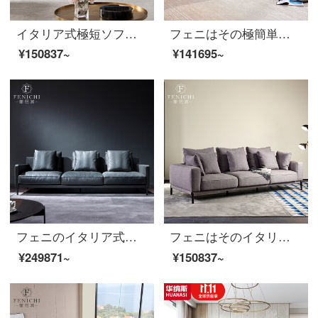
イタリア式極短ソファーヘッド層牛皮軟包は、軽くて贅沢な真皮羽毛客間現代ステンレス金属三人位の青いイタリア式極簡【四人位】
フェニはその極簡単な風を輸入しています。イタリアは真皮のソファーヘッド層の牛皮イタリア式を輸入しました。
¥150837~
¥141695~
フェニのイタリア式極簡頭階牛のソファグレーの客間3人羽毛現代イタリア皮ソファ【全本革】Firenzeシリーズ3人
フェニはそのイタリア式の極簡単な布芸のソファーの後で近代的な大きい家型の客間の煙は色の実木の柔らかい包みの3人の位をいぶします。
¥249871~
¥150837~