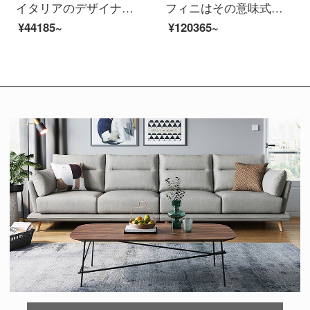
イタリアのデザイナーレジャーチェアはオレンジ色の革製ソフトバッグを輸入します。
フィニはその意味式が軽くて贅沢なソファー椅子と布芸工業風のデザイナーの創意のシングルレジャーチェアの客間のファッション的な大きさの戸型の布芸【ソファーの椅子】のイタリア式はきわめて簡単です。
¥44185~
¥120365~