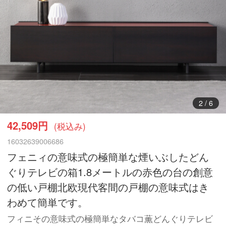
3
/
6
42,509円
(税込み)
16032639006686
フェニィの意味式の極簡単な煙いぶしたどん
ぐりテレビの箱1.8メートルの赤色の台の創意
の低い戸棚北欧現代客間の戸棚の意味式はき
わめて簡単です。
フィニその意味式の極簡単なタバコ薫どんぐりテレビ