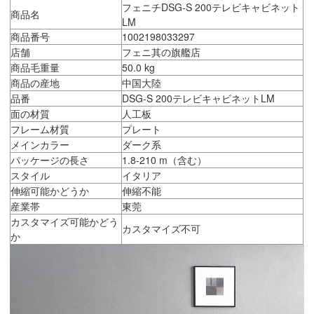
フェニチDSG-S 200テレビキャビネット
商品名
LM
商品番号
1002198033297
店舗
フェニ其の旗艦店
商品毛重量
50.0 kg
商品の産地
中国大陸
品番
DSG-S 200テレビキャビネットLM
面の材質
人工板
フレーム材質
プレート
メインカラー
ダーク系
パッケージの長さ
1.8-210 m（含む）
スタイル
イタリア
伸縮可能かどうか
伸縮不能
産業帯
東莞
カスタマイズ可能かどう
カスタマイズ不可
か