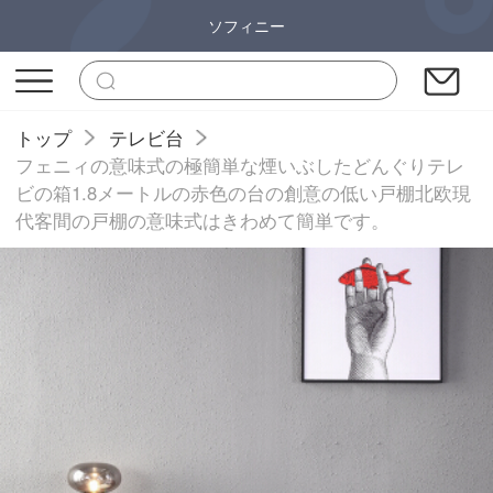
ソフィニー
トップ
テレビ台
フェニィの意味式の極簡単な煙いぶしたどんぐりテレ
ビの箱1.8メートルの赤色の台の創意の低い戸棚北欧現
代客間の戸棚の意味式はきわめて簡単です。