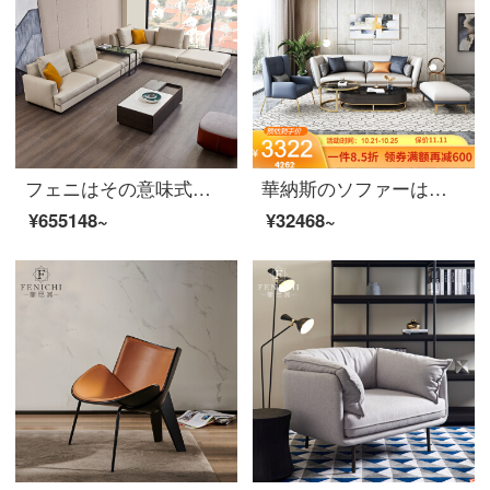
フェニはその意味式が極めて簡単で、本革のソファーの大きな部屋型の客間に家具をセットしたものです。
華納斯のソファーは軽くて贅沢な布芸のソファーの客間の小さい戸形が簡単で現代の科学技術の布の3人の位のシングルセットの北欧の風の3人の位の米の白色+深い灰色を組み合わせます。
¥655148~
¥32468~