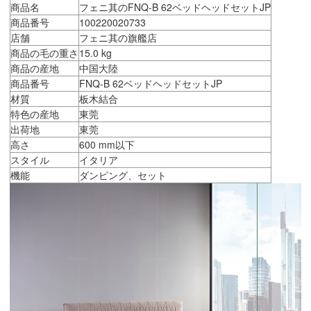
商品名
フェニ其のFNQ-B 62ベッドヘッドセットJP
商品番号
100220020733
店舗
フェニ其の旗艦店
商品の毛の重さ
15.0 kg
商品の産地
中国大陸
商品番号
FNQ-B 62ベッドヘッドセットJP
材質
板木結合
特色の産地
東莞
出荷地
東莞
高さ
600 mm以下
スタイル
イタリア
機能
ダンピング、セット