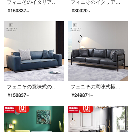
フィニそのイタリア式の極簡単ソファーl型の組み合わせ布芸角ソファー4メートルの白色のシンプルな現代客間家具の木の内の棚+海綿の手を当てて布2+1+右の貴妃に持ちます。
フィニそのイタリア式の極簡単な綿麻布芸の貴妃の位の単畳のソファーの寝椅子のシングル現代簡単な羽毛は詰めます。
¥150837~
¥30320~
フェニその意味式の極簡単な頭の階の牛革のソファーの本革の青い近代的で軽はずみな贅沢な客間の家具の3人の位の小さい家型Trapani-頭の階の牛革【3人の位】のイタリア式はきわめて簡単です。
フェニその意味式極小真皮のダウンジャケットの頭の牛の皮のステンレスは軽くて贅沢な近代的な客間の黒色の1+3人の位のTrapani-頭の階の牛の皮【3人の位のソファー】のイタリアはきわめて簡単です。
¥150837~
¥249871~