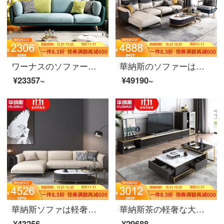
ワーナスのソファーの小型ソファーの後、現代の小型ソファーの綿毛の布芸ソファーセット【緑】の三人です。
華納斯のソファーは軽奢な布芸ソファーの客間の科学技術布の角を回転して貴妃の位の真皮のソファーネットの赤い金のins風の小さい部屋型の単に手すりの2人の位+手すりのシングルの位がない+左の貴妃の位の雅青(ナノテクノロジーの皮)
¥23357~
¥49190~
華納斯ソファは軽奢な布芸ソファーのリビングルームは無料で科学技術布の角を洗います。北欧現代の簡約ネットの紅項ins風の貴妃の位【米白色】左手すりの二人位+右貴妃
華納斯茶の軽奢な大理石のお茶の長方形のガラスのお茶のいくつかの高級な家庭用の小さな部屋型の客間のお茶のいくつかの大きさは低いお茶のいくつか（雪花の白い大理石）+大きいお茶の何（労倫の黒金の大理石）のお茶の組み合わせを組み合わせます
¥43256~
¥29688~