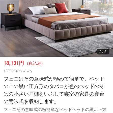
2
/
5
18,131円
(税込み)
16032640867675
フェニはその意味式が極めて簡単で、ベッド
の上の黒い正方形のタバコが色のベッドのそ
ばの小さい戸棚をいぶして寝室の家具の寝台
の意味式を収納します。
フェニその意味式の極簡単なベッドヘッドの黒い正方