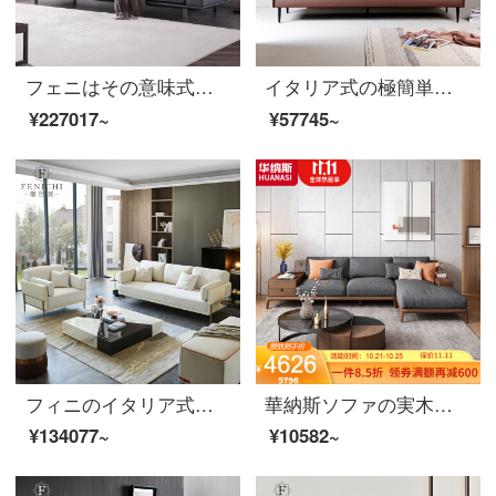
フェニはその意味式が軽くて豪奢で、真皮のソファーの客間の皮の芸術の羽毛の4人の近代的なナpa皮質の家具の頭の階の牛皮の軟らかい包み【ソファー】の意味式はきわめて簡単です。
イタリア式の極簡単な砂の皮の芸術のソファーの柔らかい茶褐色の3人の位の北欧のins風の小さい家型のアイデアの客間の家具のイタリア式はきわめて簡単な4人です。
¥227017~
¥57745~
フィニのイタリア式の極略ソファー2020新型の皮布客間布芸の三人は白い、軽い、豪華なソファーのイタリア式の極簡シングル位+三人位に並んでいます。
華納斯ソファの実木ソファのリビングルームの小型本革ソファーのシングルソファーの北欧布芸の回転角ソファの深さと灰色のシートバッグ（P 20007 K）は単独で足を踏みます。
¥134077~
¥10582~