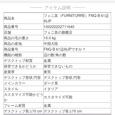
アイテム説明
フェニ其（FURNITURRE）FNQ-B 61辺
商品名
何JP
商品番号
100222222711640
店舗
フェニ其の旗艦店
商品の毛の重さ
15.0 kg
商品の産地
中国大陸
商品番号
FNQ-B 61辺何JPですか？
機能の種類
辺の数/角の数
デスクトップ材質
金属
保管できるかどうか
保管できないもの
産業帯
東莞
デスクトップ形状:円形
デスクトップ形状:円形
メインカラー
ダーク系
スタイル
イタリア
カスタマイズ可能かどう
カスタマイズ可能
か
フレーム材質
金属
デスクトップ長:≦70 cm
デスクトップ長:≦70 cm