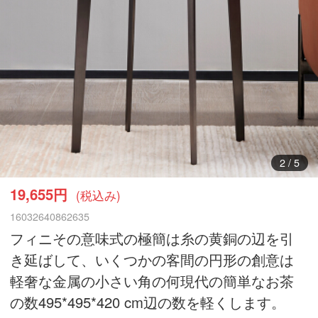
3
/
5
19,655円
(税込み)
16032640862635
フィニその意味式の極簡は糸の黄銅の辺を引
き延ばして、いくつかの客間の円形の創意は
軽奢な金属の小さい角の何現代の簡単なお茶
の数495*495*420 cm辺の数を軽くします。