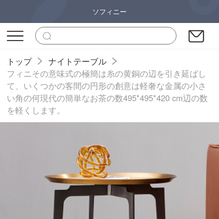
ソフィニー
トップ
ナイトテーブル
フィニその意味式の極簡は糸の黄銅の辺を引き延ばし
て、いくつかの客間の円形の創意は軽奢な金属の小さ
い角の何現代の簡単なお茶の数495*495*420 cm辺の数
を軽くします。