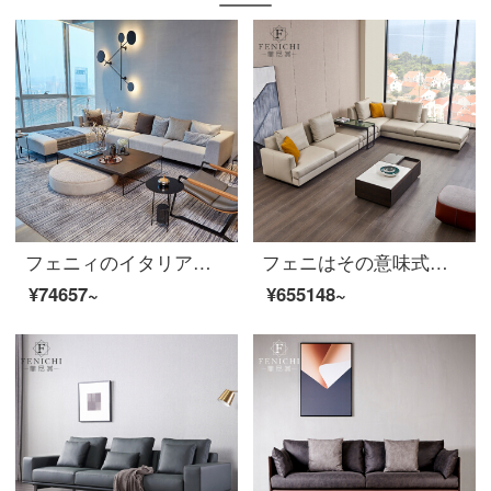
フェニィのイタリア式は極簡単で贅沢な布芸ソファーの三人です。簡単で現代的な大戸型客間L型北欧式ソファ布芸【角回転ソファ】イタリア式は極簡単です。
フェニはその意味式が極めて簡単で、本革のソファーの大きな部屋型の客間に家具をセットしたものです。
¥74657~
¥655148~