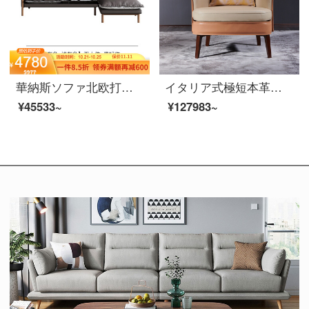
華納斯ソファ北欧打色の実木ソファ現代簡単に科学技術布芸ソファーリビングルームの大きな部屋型回転ソファーの二人席＋貴妃位深灰色＋薄い灰色
イタリア式極短本革ソファ椅子オレンジの鞍皮胡桃木現代軽量高级腕掛椅子【イタリア鞍皮】ソファチェア
¥45533~
¥127983~