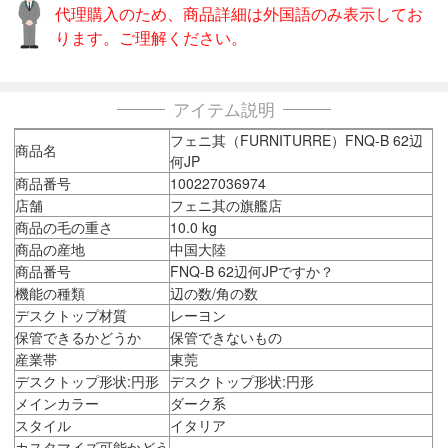
代理購入のため、商品詳細は外国語のみ表示してお
ります。ご理解ください。
アイテム説明
フェニ其（FURNITURRE）FNQ-B 62辺
商品名
何JP
商品番号
100227036974
店舗
フェニ其の旗艦店
商品の毛の重さ
10.0 kg
商品の産地
中国大陸
商品番号
FNQ-B 62辺何JPですか？
機能の種類
辺の数/角の数
デスクトップ材質
レーヨン
保管できるかどうか
保管できないもの
産業帯
東莞
デスクトップ形状:円形
デスクトップ形状:円形
メインカラー
ダーク系
スタイル
イタリア
カスタマイズ可能かどう