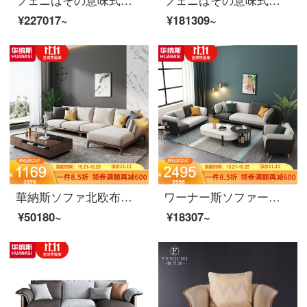
フェニはその意味式が軽くて豪奢で、真皮のソファーの客間の皮の芸術の羽毛の4人の近代的なナpa皮質の家具の頭の階の牛皮の軟らかい包み【ソファー】の意味式はきわめて簡単です。
フェニはその意味式が極めて簡単で、真皮のソファーとオレンジの皮質の3人の寝室で、北欧の近代的で簡単な小型客間の家具Trapani-頭の階の牛革【ソファー】の意味式はきわめて簡単です。
¥227017~
¥181309~
華納斯ソファ北欧布芸ソファーセットは、実木ソファ現代家具シングル位+ツイン位+左貴妃(ベージュ)を分解して洗うことができます。
ワーナー斯ソファー北欧布芸ソファーセット小型ソファーリビング家具静謐灰（綿麻）ダブル手すり2人乗り
¥50180~
¥18307~