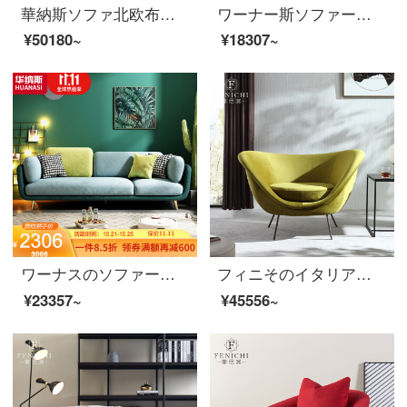
華納斯ソファ北欧布芸ソファーセットは、実木ソファ現代家具シングル位+ツイン位+左貴妃(ベージュ)を分解して洗うことができます。
ワーナー斯ソファー北欧布芸ソファーセット小型ソファーリビング家具静謐灰（綿麻）ダブル手すり2人乗り
¥50180~
¥18307~
ワーナスのソファーの小型ソファーの後、現代の小型ソファーの綿毛の布芸ソファーセット【緑】の三人です。
フィニそのイタリア式の極簡単なソファー椅子の創意設計者の黄緑色のレジャーチェア現代簡単なリビングルームの寝椅子の意味式の極簡単なソファーチェア1200*810*740 mm
¥23357~
¥45556~