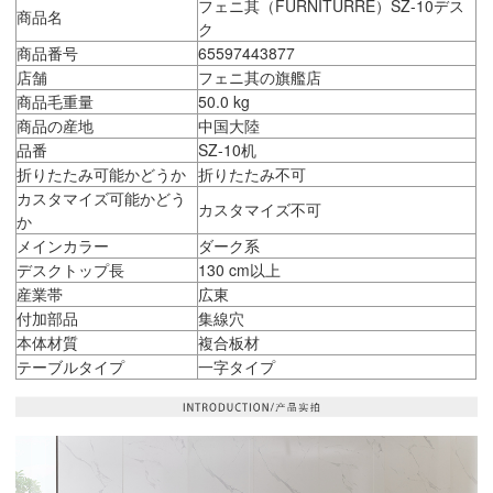
フェニ其（FURNITURRE）SZ-10デス
商品名
ク
商品番号
65597443877
店舗
フェニ其の旗艦店
商品毛重量
50.0 kg
商品の産地
中国大陸
品番
SZ-10机
折りたたみ可能かどうか
折りたたみ不可
カスタマイズ可能かどう
カスタマイズ不可
か
メインカラー
ダーク系
デスクトップ長
130 cm以上
産業帯
広東
付加部品
集線穴
本体材質
複合板材
テーブルタイプ
一字タイプ