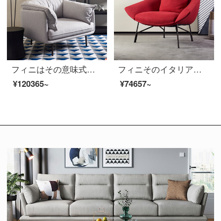
フィニはその意味式が軽くて贅沢なソファー椅子と布芸工業風のデザイナーの創意のシングルレジャーチェアの客間のファッション的な大きさの戸型の布芸【ソファーの椅子】のイタリア式はきわめて簡単です。
フィニそのイタリア式の極簡単なシングルソファー椅子イタリアの赤い布芸軟包客間の金属の足は軽奢で豪華な豆包のレジャー椅子のソファーの意味式はきわめて簡単です。
¥120365~
¥74657~