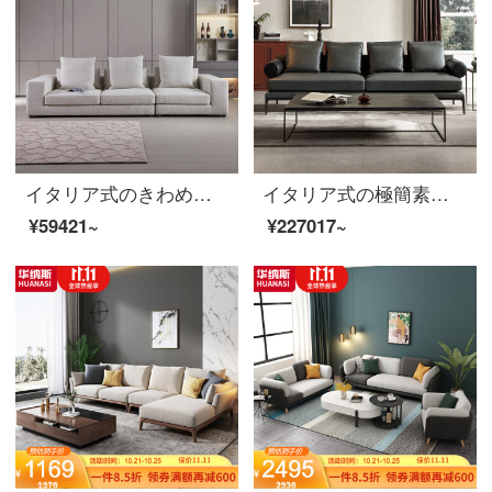
イタリア式のきわめて簡単な客間の綿麻の布芸のソファーの大きい家型の3メートルの長い近代的な簡単な羽毛の詰め物の家具は注文して注文します。
イタリア式の極簡素な頭層の牛皮ソファ黒の3人の羽毛の真皮は現代でシンプルで高級な客間の家具のイタリア式は極簡単です。
¥59421~
¥227017~