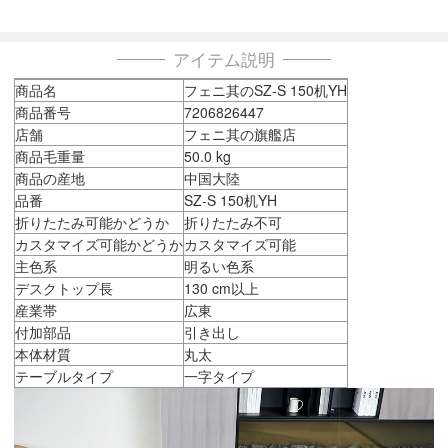
アイテム説明
商品名
フェニ其のSZ-S 150机YH
商品番号
7206826447
店舗
フェニ其の旗艦店
商品毛重量
50.0 kg
商品の産地
中国大陸
品番
SZ-S 150机YH
折りたたみ可能かどうか
折りたたみ不可
カスタマイズ可能かどうか
カスタマイズ可能
主色系
明るい色系
デスクトップ長
130 cm以上
産業帯
広東
付加部品
引き出し
本体材質
丸太
テーブルタイプ
一字タイプ