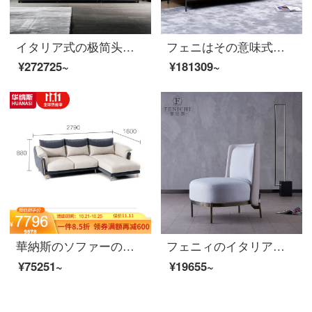
イタリア式の极简头の牛の皮のソファーの大きい家型の黒色の羽毛の近代的な客间の别荘の高级な家具の组み合わせ【全体の头层の牛皮+羽毛の充填】4.1メートルの组み合わせ
フェニはその意味式が極めて簡単で、真皮のソファーとオレンジの皮質の3人の寝室で、北欧の近代的で簡単な小型客間の家具Trapani-頭の階の牛革【ソファー】の意味式はきわめて簡単です。
¥272725~
¥181309~
華納斯のソファーの本革のソファーの頭の階の牛革の客間の3人の席は軽奢で豪華な近代的な簡単な小室型の貴妃のソファーの家庭用の2人の席+左の貴妃の位が青いことを隠すことを組み合わせます。
フェニィのイタリア式の極簡単な布芸ソファー椅子のリビングには肘掛けと虎椅子が付いています。軽奢なベランダデザイナーレジャーチェア【手すりなし】カターニア白
¥75251~
¥19655~