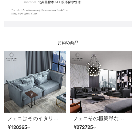
お勧め商品
フェニはそのイタリア式の極簡単な砂の布芸のソファーをつぶして3,4人の小型の家型のアイデアのデザイナーの北欧の近代的な客間の家具の4人のFirenzeイタリア式を極めて簡単です。
フェニその極簡単な本革のソファーヘッド層の牛皮北欧の軽い豪華客間ソファセット黒いL型客間別荘家具ソファ【4人位】
¥120365~
¥272725~