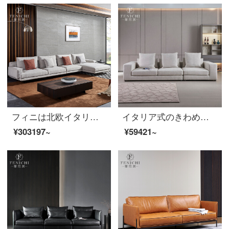
フィニは北欧イタリアの布芸ソファーの大きい家型客間L型簡単な現代の角の貴妃の席の組み合わせのセットの家具の極簡単な布芸の軟包のソファーのイタリア式の極簡を招きます。
イタリア式のきわめて簡単な客間の綿麻の布芸のソファーの大きい家型の3メートルの長い近代的な簡単な羽毛の詰め物の家具は注文して注文します。
¥303197~
¥59421~