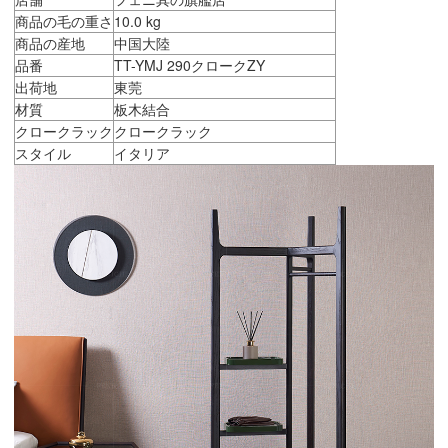
商品の毛の重さ
10.0 kg
商品の産地
中国大陸
品番
TT-YMJ 290クロークZY
出荷地
東莞
材質
板木結合
クロークラック
クロークラック
スタイル
イタリア