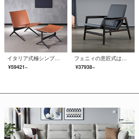
イタリア式極シンプルオレンジリビングソファチェアイタリア鞍皮レジャーチェアステンレス高級アイデア横椅子【全本革シングルチェア】ルッカ橙/Lucaセット
フェニィの意匠式はきわめて簡単で、真皮の実木のソファー椅子に手すりの客間のデザイナーの項のアイデアのレジャーの椅子760*870*830 mmを持って整頓します。
¥59421~
¥37938~