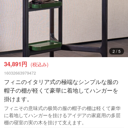
2
/
5
34,891円
(税込み)
16032663979472
フィニのイタリア式の極端なシンプルな服の
帽子の棚が軽くて豪華に着地してハンガーを
掛けます。
フィニその意味式の极简の服の帽子の棚は軽くて豪华
に着地してハンガーを挂けるアイデアの家庭用の多层
棚の寝室の実の木を挂けて支えます。