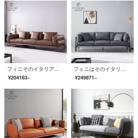
フィニそのイタリア式極短北欧客間の真皮ソファ四人が真皮2.8メートルのダウンジャケットをまっすぐに並べています。現代では、高級家具のトップ層の牛皮の軟らかいバッグ【ソファ】イタリア式の極簡単です。
フェニはそのイタリア式の極簡単な真皮のソファーの頭の階の牛皮の黒色の羽毛の柔らかい3人の位の高級なステンレスの軽い豪華な家具の3人の位のイタリア式はきわめて簡単です。
¥204163~
¥249871~