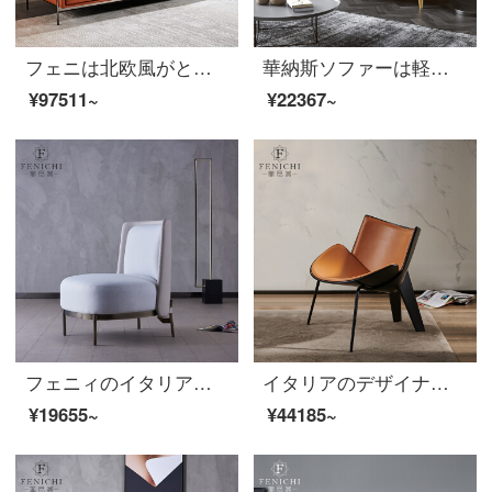
フェニは北欧風がとても簡単で、真皮のソファーはオレンジ色2.2メートルで、近代的で簡単な小型リビングルームの三人です。
華納斯ソファーは軽奢で、本革ソファーは小型で、シンプルで、現代北欧客間ネット紅ins三人の皮布ソファーセット【静謐灰】綿麻三人です。
¥97511~
¥22367~
フェニィのイタリア式の極簡単な布芸ソファー椅子のリビングには肘掛けと虎椅子が付いています。軽奢なベランダデザイナーレジャーチェア【手すりなし】カターニア白
イタリアのデザイナーレジャーチェアはオレンジ色の革製ソフトバッグを輸入します。
¥19655~
¥44185~