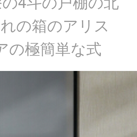
の4斗の戸棚の北
入れの箱のアリス
リアの極簡単な式