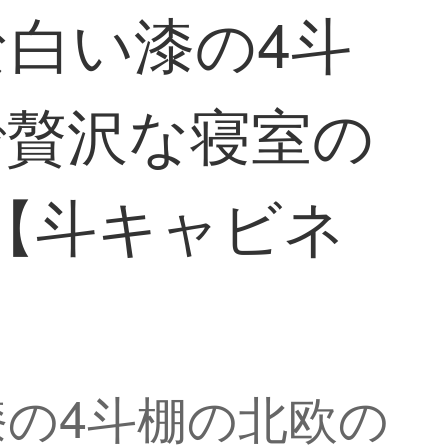
白い漆の4斗
で贅沢な寝室の
e【斗キャビネ
の4斗棚の北欧の