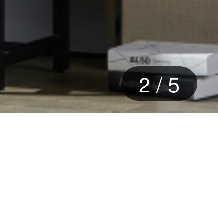
2
/
5