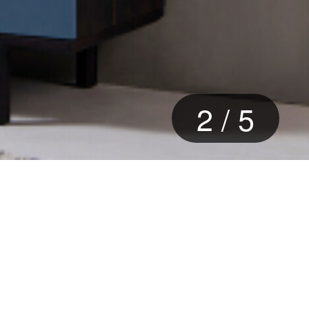
2
/
5