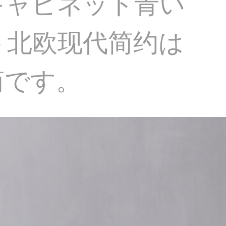
キャビネット青い
ト北欧现代简约は
简です。