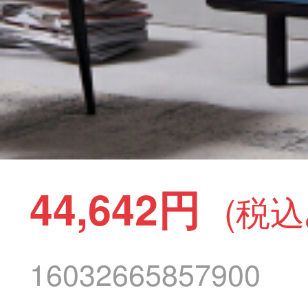
44,642円
(税込
16032665857900