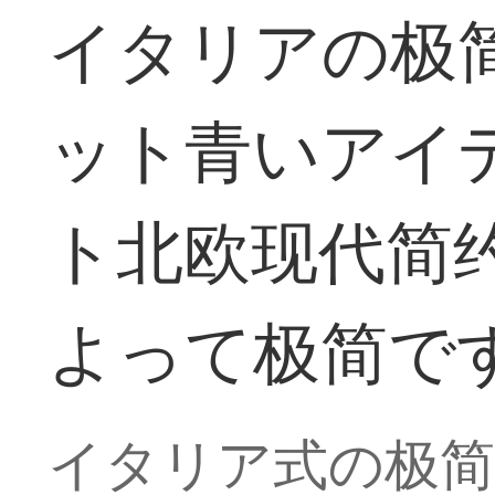
イタリアの极
ット青いアイ
ト北欧现代简
よって极简で
イタリア式の极