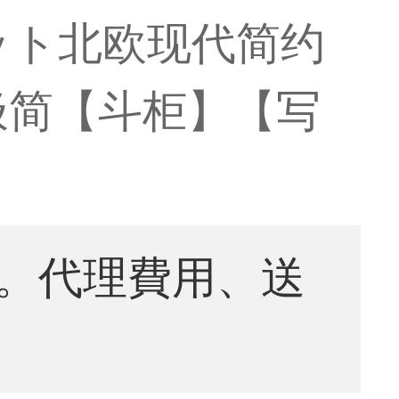
ット北欧现代简约
极简【斗柜】【写
。代理費用、送