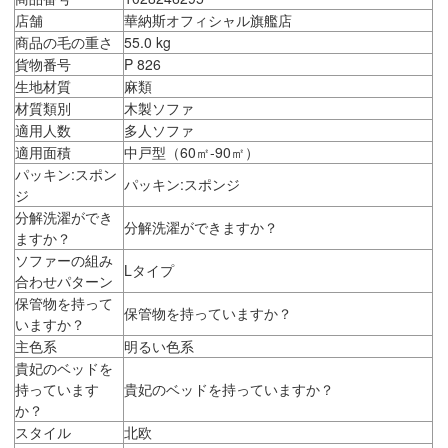
店舗
華納斯オフィシャル旗艦店
商品の毛の重さ
55.0 kg
貨物番号
P 826
生地材質
麻類
材質類別
木製ソファ
適用人数
多人ソファ
適用面積
中戸型（60㎡-90㎡）
パッキン:スポン
パッキン:スポンジ
ジ
分解洗濯ができ
分解洗濯ができますか？
ますか？
ソファーの組み
Lタイプ
合わせパターン
保管物を持って
保管物を持っていますか？
いますか？
主色系
明るい色系
貴妃のベッドを
持っています
貴妃のベッドを持っていますか？
か？
スタイル
北欧