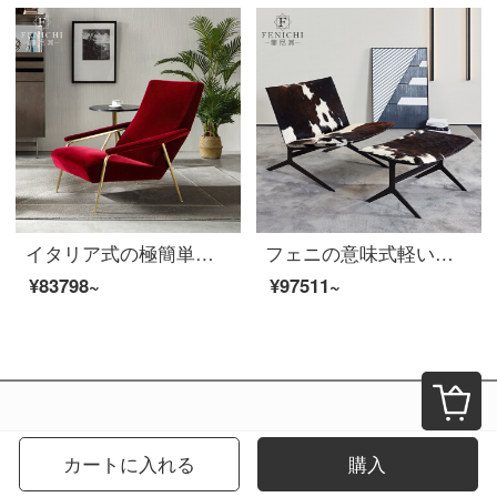
イタリア式の極簡単なデザイナーのレジャーチェアの赤色のアイデアの寝椅子の布芸のソファーの椅子のステンレスの軽奢な客間の家具のイタリア式はきわめて簡単です770*1030*800 mm
フェニの意味式軽い贅沢なリクライニングチェア現代乳牛革シングルタイガーチェアは別荘ホテルのリビングルームに足を踏み入れることを持っています。
¥83798~
¥97511~
カートに入れる
購入