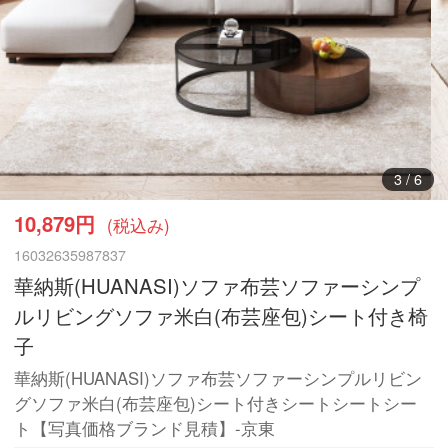
3
/
6
10,879円
(税込み)
16032635987837
華納斯(HUANASI)ソファ布芸ソファーシンプ
ルリビングソファ米白(布芸座包)シート付き椅
子
華納斯(HUANASI)ソファ布芸ソファーシンプルリビン
グソファ米白(布芸座包)シート付きシートシートシー
ト【写真価格ブランド見積】-京東