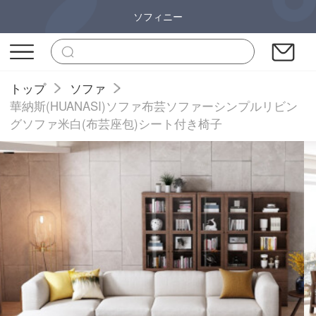
ソフィニー
トップ
ソファ
華納斯(HUANASI)ソファ布芸ソファーシンプルリビン
グソファ米白(布芸座包)シート付き椅子