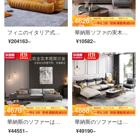
フィニのイタリア式極短ソファー黄色のすりつぶした砂の皮の本革は別荘の高級な客間を包んで、近代的で豪華な3人の位はTrapani-砂の頭の階の牛革を注文して作らせます。
華納斯ソファの実木ソファのリビングルームの小型本革ソファーのシングルソファーの北欧布芸の回転角ソファの深さと灰色のシートバッグ（P 20007 K）は単独で足を踏みます。
¥204163~
¥10582~
華納斯のソファーは軽くて贅沢な多機能の布芸のソファーの小さい部屋型の貴妃のソファーの組合せが簡単に現代に整頓して客間の家具のレベルアップの2人の位+左の貴妃
華納斯のソファーは軽奢な布芸ソファーの客間の科学技術布の角を回転して貴妃の位の真皮のソファーネットの赤い金のins風の小さい部屋型の単に手すりの2人の位+手すりのシングルの位がない+左の貴妃の位の雅青(ナノテクノロジーの皮)
¥44551~
¥49190~