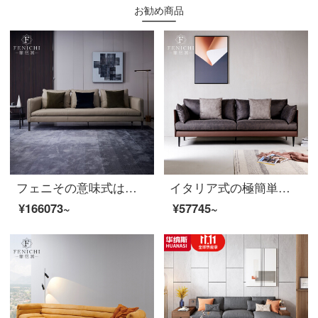
お勧め商品
フェニその意味式は極簡単で、全皮の三人の部屋タイプは2.2メートルの牛の皮のソファリビングルームの軽い贅沢な家具茶色の四人です。2600×1000×730 mmです。
イタリア式の極簡単な砂の皮の芸術のソファーの柔らかい茶褐色の3人の位の北欧のins風の小さい家型のアイデアの客間の家具のイタリア式はきわめて簡単な4人です。
¥166073~
¥57745~