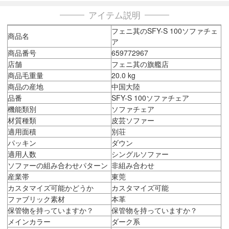
アイテム説明
フェニ其のSFY-S 100ソファチェ
商品名
ア
商品番号
659772967
店舗
フェニ其の旗艦店
商品毛重量
20.0 kg
商品の産地
中国大陸
品番
SFY-S 100ソファチェア
機能類別
ソファチェア
材質種類
皮芸ソファー
適用面積
別荘
パッキン
ダウン
適用人数
シングルソファー
ソファーの組み合わせパターン
非組み合わせ
産業帯
東莞
カスタマイズ可能かどうか
カスタマイズ可能
ファブリック素材
本革
保管物を持っていますか？
保管物を持っていますか？
メインカラー
ダーク系