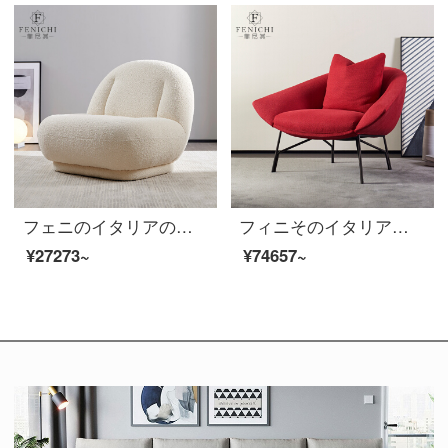
フェニのイタリアのデザイナーのアイデアのシングルソファチェアは、軽贅沢の後、近代的なハイエンドの白いカシミヤの布のカジュアルな椅子のハイエンドのカシミアの布
フィニそのイタリア式の極簡単なシングルソファー椅子イタリアの赤い布芸軟包客間の金属の足は軽奢で豪華な豆包のレジャー椅子のソファーの意味式はきわめて簡単です。
¥27273~
¥74657~