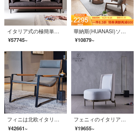
イタリア式の極簡単な砂の皮の芸術のソファーの柔らかい茶褐色の3人の位の北欧のins風の小さい家型のアイデアの客間の家具のイタリア式はきわめて簡単な4人です。
華納斯(HUANASI)ソファ布芸ソファーシンプルリビングソファ米白(布芸座包)シート付き椅子
¥57745~
¥10879~
フィニは北欧イタリアのシングルソファーとペンションのリビングルームの後、現代簡約なアイデアデザイナーの寝そべった椅子のベランダのレジャーチェアという意味の極简【ソファチェア】
フェニィのイタリア式の極簡単な布芸ソファー椅子のリビングには肘掛けと虎椅子が付いています。軽奢なベランダデザイナーレジャーチェア【手すりなし】カターニア白
¥42661~
¥19655~