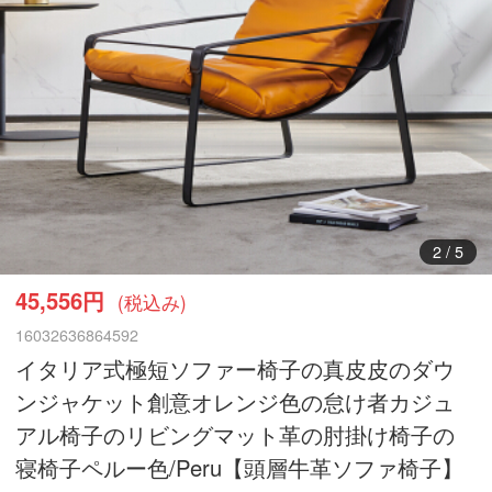
3
/
5
45,556円
(税込み)
16032636864592
イタリア式極短ソファー椅子の真皮皮のダウ
ンジャケット創意オレンジ色の怠け者カジュ
アル椅子のリビングマット革の肘掛け椅子の
寝椅子ペルー色/Peru【頭層牛革ソファ椅子】