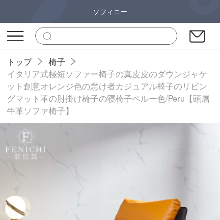
ソフィニー
トップ
椅子
イタリア式極短ソファー椅子の真皮皮のダウンジャケ
ット創意オレンジ色の怠け者カジュアル椅子のリビン
グマット革の肘掛け椅子の寝椅子ペルー色/Peru【頭層
牛革ソファ椅子】