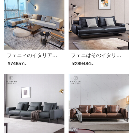
フェニィのイタリア式は極簡単で贅沢な布芸ソファーの三人です。簡単で現代的な大戸型客間L型北欧式ソファ布芸【角回転ソファ】イタリア式は極簡単です。
フェニはそのイタリア式の全本革のソファーを極めて簡単な客間の頭の階の牛革の3人の位は家具の工業風の納めるpa皮のソファーのイタリア式を整えてきわめて簡単です。
¥74657~
¥289484~