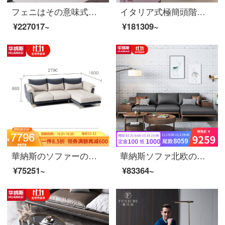
フェニはその意味式が軽くて豪奢で、真皮のソファーの客間の皮の芸術の羽毛の4人の近代的なナpa皮質の家具の頭の階の牛皮の軟らかい包み【ソファー】の意味式はきわめて簡単です。
イタリア式極簡頭階牛のソファの4つの大きな家のタイプの軽い豪華なイタリアの家庭用別荘の羽毛ソファの柔らかいイタリア式極简【ソファー】
¥227017~
¥181309~
華納斯のソファーの本革のソファーの頭の階の牛革の客間の3人の席は軽奢で豪華な近代的な簡単な小室型の貴妃のソファーの家庭用の2人の席+左の貴妃の位が青いことを隠すことを組み合わせます。
華納斯ソファ北欧の真皮のソファーヘッド層牛皮客間セット現代簡単家庭用軽量で贅沢なサイズの部屋型の回転角度ソファの二人席＋無手すりシングル位＋左貴妃位【曜岩黒-本革】
¥75251~
¥83364~