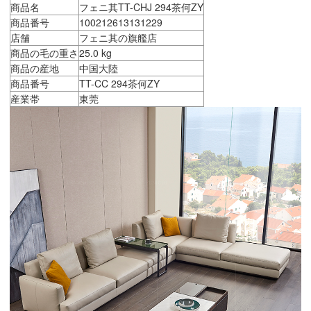
商品名
フェニ其TT-CHJ 294茶何ZY
商品番号
100212613131229
店舗
フェニ其の旗艦店
商品の毛の重さ
25.0 kg
商品の産地
中国大陸
商品番号
TT-CC 294茶何ZY
産業帯
東莞