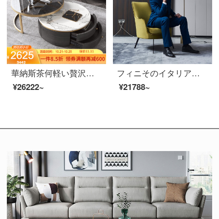
華納斯茶何軽い贅沢な円形の大理石の茶のいくつかの大きさの組み合わせの小さい部屋型の客間のガラスのお茶何家がお茶を収めますか？
フィニそのイタリア式の極簡単ソファー椅子insネットの赤い家具北欧客間の布のレジャー椅子のベランダの金属のシングルの位の実木内の棚+海綿は660×800×870 mmに手を当てます。
¥26222~
¥21788~