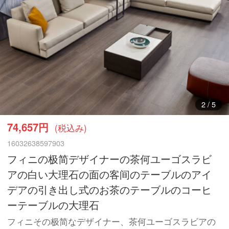
3
/
5
74,657円
(税込み)
16032638597903
フィニの极简デザイナーの茶何ユーゴスラビ
アの白い大理石の面の客间のテーブルのアイ
デアの引き出し式のお茶のテーブルのコーヒ
ーテーブルの大理石
フィニその极简なデザイナー、茶何ユーゴスラビアの