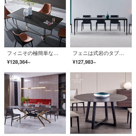
フィニその極簡単な岩板の食卓は軽くて贅沢な食卓の家庭用現代簡単で高級な食事台のステンレスの長方形のテーブルと椅子を組み合わせてテーブルの六椅子のイタリア式を極めて簡単です。
フェニは式岩のタブレットテーブルを意味します。イタリアの軽い贅沢な風がとてもシンプルで、大きな部屋型のステンレスの長方形の3メートルのテーブル（2400*1000*740 mm）の意味が分かります。
¥128,364~
¥127,983~