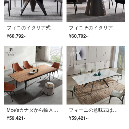
フィニのイタリア式の極簡岩板テーブルの円形1.5メートルの金属デザイナーのアイデアプレート間レストランの円卓シングルテーブル【1.5メートル】イタリアから輸入されたロレン黒金岩板のイタリア式はとてもシンプルです。
フィニそのイタリア式の極簡輸入岩板円テーブルベルト回転盤1.5 m北ホワイトニングワックス家庭用レストランのテーブルと椅子の組み合わせイタリア式の極简岩板テーブル（φ1500*760 mm）
¥60,792~
¥60,792~
Moe'sカナダから輸入した北欧風の実木は食卓に伸縮可能です。現代風の極短折りたたみ式テーブル家庭用Moe's北欧極短テーブルです。
フィーニの意味式はきわめて簡単で、テーブルを折り畳むことができます。小型多機能テーブル現代岩板食事テーブル【折りたたみ式伸縮テーブル】1.6-2.4メートル1600*900*760 mm
¥59,421~
¥59,421~