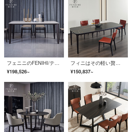
フェニニのFENIHI/テーブルとテーブルの組み合わせはイタリア式の簡単な食事テーブルです。北欧の白いワックスの長方形の大理石のテーブル。自然ジャズの白い大理石のパネルです。テーブルは6つの椅子です。1.8メートルのテーブルです。
フィニはその軽い贅沢な極簡単な岩板の食卓の長方形のイタリア式レストランのロレンの黒い金の実木の食卓の後で近代的な簡単なテーブルと椅子の岩板【テーブル】のイタリア式はきわめて簡単です。
¥198,526~
¥150,837~