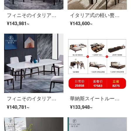
フィニそのイタリア式の極簡単な白い蝋の木は全テーブルが丸太で、テーブルとテーブルがセットになっています。六テーブルとテーブルがセットになっています。
イタリア式の軽い赘沢な岩板の食卓は极めて简単な長方形の1テーブルの6つの椅子と组み合わせます。
¥143,981~
¥143,600~
フィニそのイタリア式の簡単なテーブルとテーブルの組み合わせ6人のレストランのテーブル北欧長方形の大理石テーブルカスタムテーブル6つのテーブル【2.2メートル】
華納斯スイートルーム北欧現代簡素全屋セットの優待価格は全屋12点セットで北欧現代風を購入します。
¥140,781~
¥133,948~