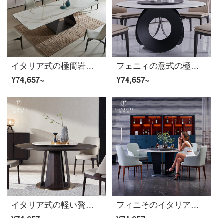
イタリア式の極簡岩板テーブルは白色のイタリア岩板大戸型多機能テーブル現代簡単テーブル【岩板伸縮テーブル】2-3メートル2000*1000*780 mm
フェニィの意式の極簡岩板のテーブルとテーブルのセットは1.5メートルの円形の白い大理石の軽奢な現代のテーブルベルト回転盤【シングルテーブル】φ1500*750 mmです。
¥74,657~
¥74,657~
イタリア式の軽い贅沢な円形の食卓の金属の足の1テーブルの6椅子の組み合わせのモデルルームのデザイナーの1.5メートルの本当の木の食卓のイタリア式はきわめて簡単です。
フィニそのイタリア式の極略大理石の食卓の椅子は1.5メートルの円いテーブルを組み合わせて回転して皿の軽い贅沢な白色の食卓を食べます【1.5メートル】ジャズの白/Firenze