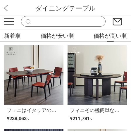
ダイニングテーブル
ソフィニー
新着順
価格が安い順
価格が高い順
フェニはイタリアのデザイナー長方形のテーブル高級別荘レストランピアノの漆焼きテーブルの後、現代北欧のテーブルデザイナーにオススメされます。
フィニその極簡単なテーブルの円形ベルト回転板大理石回転テーブルの軽い豪華なレストランのテーブルとテーブルの組み合わせΦ1800*805 mm【テーブル】イタリアの極簡単なテーブルです。
¥238,063~
¥211,781~