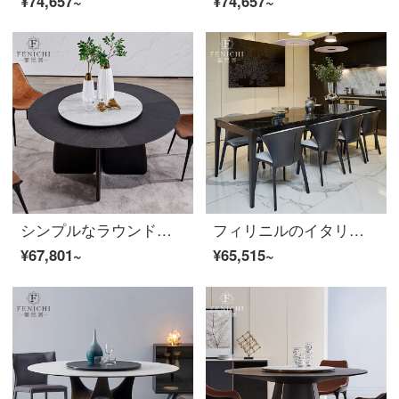
¥74,657~
¥74,657~
シンプルなラウンドテーブルとテーブルの組み合わせは、軽量で豪華なデザインの家庭用ベルトの回転テーブル6人の円卓
フィリニルのイタリアの固体の木の長方形の大理石の食卓は簡単に現代の6人の人民代表大会の家庭用きわめて簡単なレストランのテーブルと椅子の白黒の根の大理石の台の2200×1000×790 mm
¥67,801~
¥65,515~