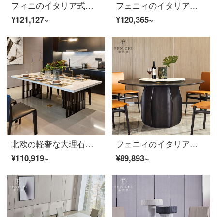
フィニのイタリア式の極簡単な長方形輸入岩板テーブル黒い大理石の別荘軽い贅沢な食卓家庭用【テーブル】3000*1000*760 mm
フェニィのイタリア式の極簡単な岩板の円の食卓のデザイナーは簡単に現代の小さい部屋型の食事のテーブルと椅子を組み合わせて家庭用の6人の食卓のイタリア式のきわめて簡単です。
¥121,127~
¥120,365~
北欧の軽奢な大理石の食卓ステンレスの後、現代では極簡単な長方形のテーブルとテーブルの組み合わせレストランのジャズホワイト大理石のテーブルの上に六椅子（2メートル）があります。
フェニィのイタリア式の極簡単なテーブルです。1.5 mのテーブル付きの北欧風のシンプルなテーブルテーブルです。φ1500*740 mmのイタリア式はとてもシンプルです。
¥110,919~
¥89,893~