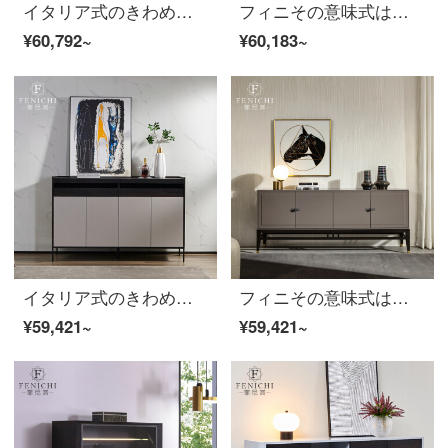
イタリア式のきわめて簡単な食事の辺の戸棚の実の木の家庭用の客間の玄関の物入れは軽奢で豪華な近代的なデザイナーの創意のお茶の水の戸棚の食事の辺の戸棚のイタリア式はきわめて簡単です。
フィニその意味式は極簡単で、青色のサイドキャビネット北欧デザイナー三門のライト付きレストランの床につく形のロッカー【極簡単サイドキャビネット】Firenzeシリーズ3つです。
¥60,792~
¥60,183~
イタリア式のきわめて簡単な食事の辺の戸棚が贅沢になった後に近代的な客間は戸口の玄関の戸棚の北欧風のレストランのお茶の収納物の戸棚の意味式に入ります。
フィニその意味式はきわめて簡単で、灰色の4つのサイドキャビネットは現代で簡単にオープンします。環境に優しいレストランのロッカーは意味があります。
¥59,421~
¥59,421~