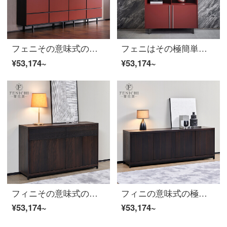
フェニその意味式の極簡単なサイドキャビネットレストランのお茶のキャビネットは斗キャビネットを収納します。イタリアの実木の食器棚は全部マットの漆の装飾面を詰めます。
フェニはその極簡単で贅沢な風格の食事の辺のキャビネットの近代的な簡約な酒棚は商品棚のレストランの戸棚の北欧のイタリア式の家具の食事の辺のキャビネットのイタリア式を飾ります。
¥53,174~
¥53,174~
フィニその意味式の極簡単なタバコはどんぐりの食事の辺のキャビネットをいぶします。実は木の四つのドアは壁のお茶の食器棚の高い棚によって一体に物を蓄えます。
フィニの意味式の極簡単なタバコの薫製のオークの食事の辺のキャビネットの1.8メートルの本当の木の食器棚の近代的な簡単な約4つのレストランの食器棚の食事の辺のキャビネットの意味式はきわめて簡単です。
¥53,174~
¥53,174~