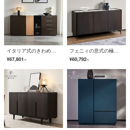
イタリア式のきわめて簡単な食事の辺のキャビネットは引き出しの高い金のレストランの食器棚の玄関の戸棚を持ちます。
フェニィの意式の極簡単な岩板の食事の辺のキャビネットの1.6メートルの黒色の3つのお茶の食器棚のレストランの収納の戸棚は壁の低い酒のキャビネットのTrapaniに頼って(寄りかかって)イタリア式のきわめて簡単です
¥67,801~
¥60,792~