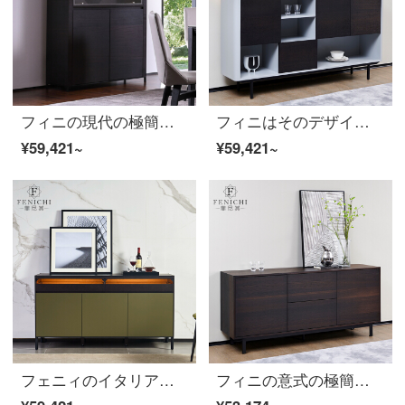
フィニの現代の極簡素なサイドキャビネット北欧の軽奢なお茶の食器棚の黒色の固体の木の収納棚のレストランのキャビネットの食事の辺のキャビネットの1000*394*1200
フィニはそのデザイナーのサイドキャビネット1.8メートルのタバコの薫製のオークレストランの収納棚は壁の高い意味式によって、きわめて簡単なお茶の食器棚のサイドキャビネットの意味式はきわめて簡単です。
¥59,421~
¥59,421~
フェニィのイタリア式の極簡単な食事のサイドキャビネットは軽奢な客間の物を蓄えて明かりの高いキャビネットを持ちます北欧家庭の暗いオークのデザイナーの食事の辺のキャビネットのイタリア式はきわめて簡単です。
フィニの意式の極簡素レストランのスモークウッドの酒棚は北欧の現代簡単な黒い木製の貯蔵棚Trapani【サイドキャビネット】の意味が込められています。