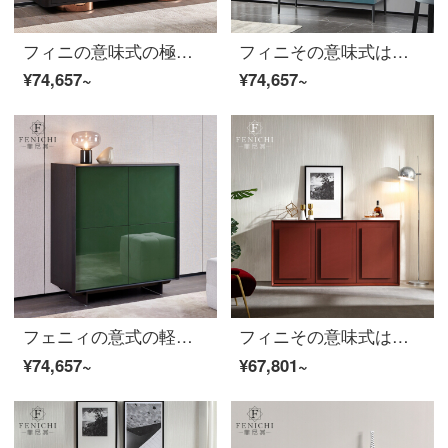
フィニの意味式の極簡単な岩板の食事の辺のキャビネットのデザイナーのレストランのアイデアの煙はどんぐりの木をいぶして過分に酒のキャビネットの食事を収めます。
フィニその意味式はきわめて簡単で、両門のサイドテーブルは壁のデザイナーの青い超薄の重箱に頼って、現代レストランの家具デザイナーのサイドキャビネットFirenzeイタリア式はきわめて簡単です。
¥74,657~
¥74,657~
フェニィの意式の軽い贅沢な食事のサイドキャビネットの緑色の漆の近代的な新しいタイプの小型の戸形の見本室のリビングルームの木の保管棚の家具のサイドキャビネットの意式はきわめて簡単です。
フィニその意味式はきわめて簡単で赤い発光の食事のサイドキャビネットはLED明かりの3つのアイデアを持っています。現代では簡単に高いロッカーの意味が分かります。
¥74,657~
¥67,801~