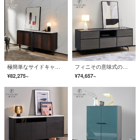
極簡単なサイドキャビネット北欧客間の物置戸棚が贅沢になった後、近代的なレストランは戸棚を飾って寝室のテレビキャビネットの意味がきわめて簡単です。
フィニその意味式の極簡単な食事の辺の戸棚の白いろうの木の固体の引き出し式レストランの食器棚北欧の近代的な収納のお茶の水の戸棚のTrapani【食事の辺の戸棚】イタリアのきわめて簡単です。
¥82,275~
¥74,657~