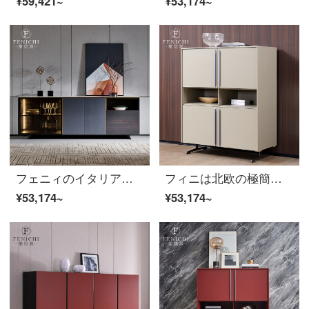
¥59,421~
¥53,174~
フェニィのイタリア式の極簡単な食事のサイドキャビネットのドアを開ける式のライト付きの低い酒のキャビネットの近代的な軽奢な北欧レストランの茶の箱の経典の明かりなしの金【サイドキャビネットの1.6メートル】
フィニは北欧の極簡素な食事の辺のキャビネットの現代簡単な戸棚の客間が壁の家庭用の食器棚のイタリア式レストランによって酒棚の食事を飾ります。
¥53,174~
¥53,174~