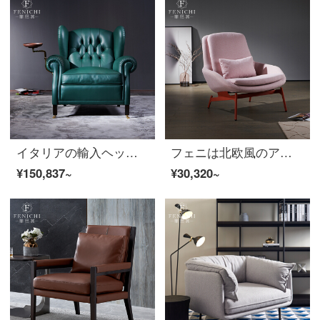
イタリアの輸入ヘッドクラフトのシガーチェアの意味式の極簡単なリビングアームチェアアメリカ式軽量1919ソファチェア【イタリア本革】シガーチェアのセット
フェニは北欧風のアイデアレジャーチェアのリビングピンクの布芸の寝椅子のイタリア式の極简デザイナーのソファチェア【イタリア式極簡】ソファチェア
¥150,837~
¥30,320~