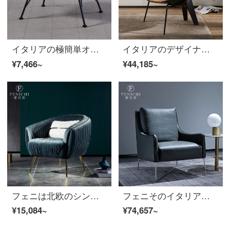
イタリアの極簡単オレンジ色のシングルソファチェアは北欧皮芸デザイナーのリビングバルコニーの怠け者レジャーチェア【デザイナーが足を踏み入れる】ペルー橙/Peru
イタリアのデザイナーレジャーチェアはオレンジ色の革製ソフトバッグを輸入します。
¥7,466~
¥44,185~
フェニは北欧のシングルソファーとリビングスタイルのアイデアカジュアルチェアステンレスブリーフシングルチェア【輸入布芸】モロッコ色/Morocanレジャーチェア
フェニそのイタリア式極簡単な真皮のソファー椅子のリビングルームの灰色の羽毛はリクライニングチェアの創意設計者レジャーチェア【ダウンジャケット全真皮】PANTONE 431 C
¥15,084~
¥74,657~