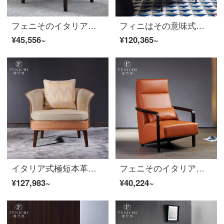
フェニそのイタリア式の極簡単なシングルチェアのリビングルームのシングルソファーに手すりが付いています。
フィニはその意味式が軽くて贅沢なソファー椅子と布芸工業風のデザイナーの創意のシングルレジャーチェアの客間のファッション的な大きさの戸型の布芸【ソファーの椅子】のイタリア式はきわめて簡単です。
¥45,556~
¥120,365~
イタリア式極短本革ソファ椅子オレンジの鞍皮胡桃木現代軽量高级腕掛椅子【イタリア鞍皮】ソファチェア
フェニそのイタリア式は極簡単で、全本革ソファー椅子の実木創意オレンジリビングレジャーチェアのデザイナー家具【全本革ソファチェア】ルッカ橙/Lucaのフルセットです。
¥127,983~
¥40,224~