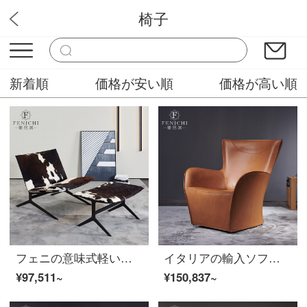
椅子
ソフィニー
新着順
価格が安い順
価格が高い順
フェニの意味式軽い贅沢なリクライニングチェア現代乳牛革シングルタイガーチェアは別荘ホテルのリビングルームに足を踏み入れることを持っています。
イタリアの輸入ソファチェアオレンジの鞍皮の硬い皮の手すりと椅子の意味式は現代高級客間の家具の意味式にきわめて簡単です。
¥97,511~
¥150,837~