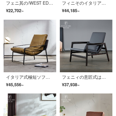
フェニ其の/WEST EDMデザイナーレジャーチェアオイル蝋皮北欧創意オレンジリビング怠け者ソファチェア【輸入オイル蝋皮】PANTONE 2429 Cフルセット
フィニそのイタリア式はきわめて簡単で、オレンジ色のアイデアのソファーと椅子が軽くて豪華な客間の手すりの椅子の書斎の本の椅子の近代的なレジャーの椅子のオレンジ色の700*700*840 mmです。
¥22,702~
¥44,185~
イタリア式極短ソファー椅子の真皮皮のダウンジャケット創意オレンジ色の怠け者カジュアル椅子のリビングマット革の肘掛け椅子の寝椅子ペルー色/Peru【頭層牛革ソファ椅子】
フェニィの意匠式はきわめて簡単で、真皮の実木のソファー椅子に手すりの客間のデザイナーの項のアイデアのレジャーの椅子760*870*830 mmを持って整頓します。
¥45,556~
¥37,938~