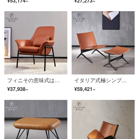
¥53,174~
¥27,273~
フィニその意味式は極簡単で、真皮のソファー椅子が軽くて贅沢な後に近代的な客間のオレンジ色のシングルソファーの手すりは背をもたせて設計者の椅子のソファーの椅子のイタリア式を支えます。
イタリア式極シンプルオレンジリビングソファチェアイタリア鞍皮レジャーチェアステンレス高級アイデア横椅子【全本革シングルチェア】ルッカ橙/Lucaセット
¥37,938~
¥59,421~