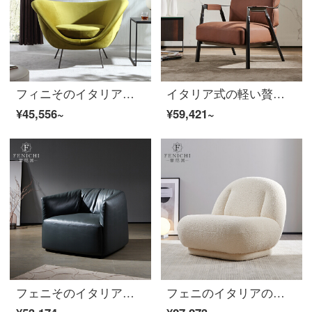
フィニそのイタリア式の極簡単なソファー椅子の創意設計者の黄緑色のレジャーチェア現代簡単なリビングルームの寝椅子の意味式の極簡単なソファーチェア1200*810*740 mm
イタリア式の軽い贅沢なシングルレジャーチェアは簡単に予約した後、現代のレトロな輸入ヘッド層の牛革のソファチェアに手すり付家具の意味があります。
¥45,556~
¥59,421~
フェニそのイタリア式の極簡単なトップ層の牛革のカジュアルな椅子の黒い皮質のシングルソファーの椅子の創意的な客間の囲いの椅子【全体のトップ層の牛革の柔らかい包み】ソファーの椅子の整頓
フェニのイタリアのデザイナーのアイデアのシングルソファチェアは、軽贅沢の後、近代的なハイエンドの白いカシミヤの布のカジュアルな椅子のハイエンドのカシミアの布